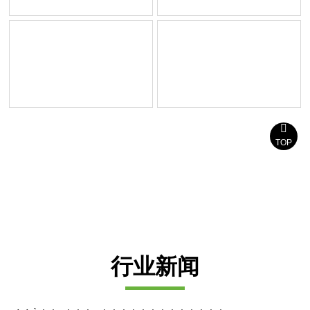

TOP
我们提供 24/7 全天候服务，以确保我们满足您在这个
要求严苛的行业中的需求，
欢迎与我们合作。
行业新闻