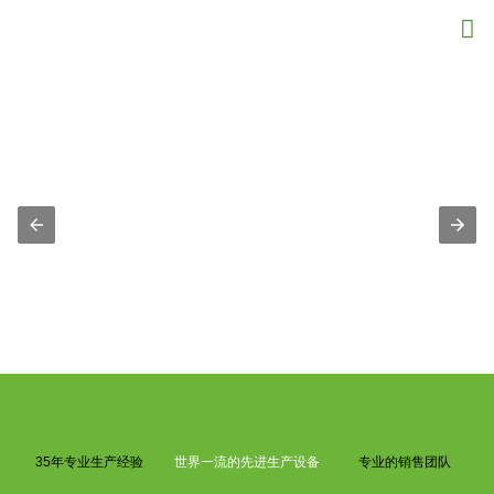
{structData}

35年专业生产经验
世界一流的先进生产设备
专业的销售团队