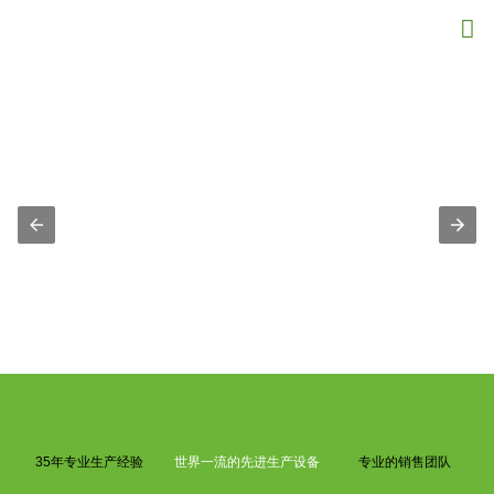
{structData}

35年专业生产经验
世界一流的先进生产设备
专业的销售团队